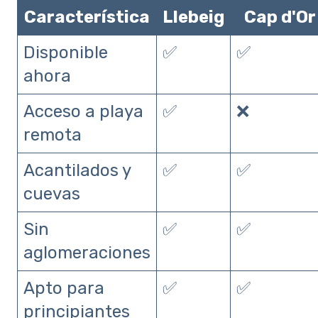
Característica
Llebeig
Cap d'Or
Disponible
✅
✅
ahora
Acceso a playa
✅
❌
remota
Acantilados y
✅
✅
cuevas
Sin
✅
✅
aglomeraciones
Apto para
✅
✅
principiantes